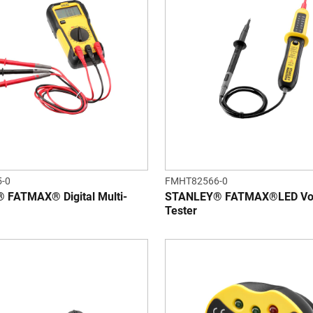
-0
FMHT82566-0
FATMAX® Digital Multi-
STANLEY® FATMAX®LED Vo
Tester