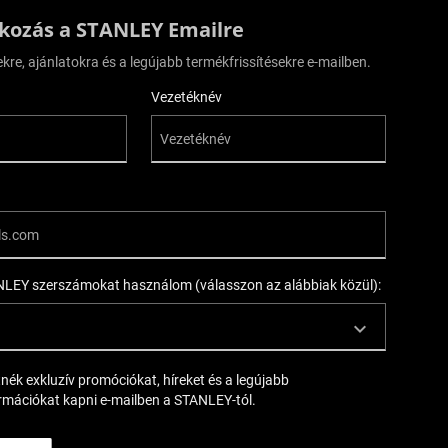
tkozás a STANLEY Emailre
ekre, ajánlatokra és a legújabb termékfrissítésekre e-mailben.
Vezetéknév
LEY szerszámokat használom (válasszon az alábbiak közül):
tnék exkluzív promóciókat, híreket és a legújabb
rmációkat kapni e-mailben a STANLEY-tól.