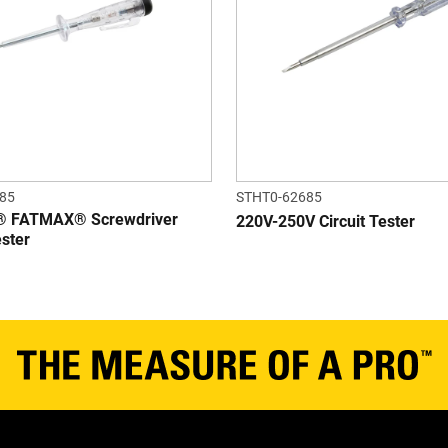
85
STHT0-62685
 FATMAX® Screwdriver
220V-250V Circuit Tester
ster