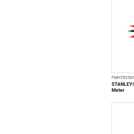
FMHT82565
STANLEY® 
Meter