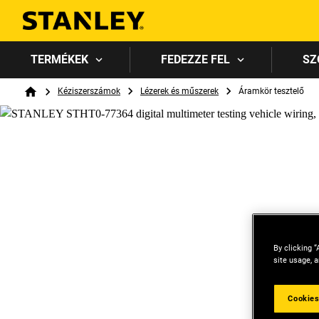
TERMÉKEK
FEDEZZE FEL
SZ
Breadcrumb
Kéziszerszámok
Lézerek és műszerek
Áramkör tesztelő
Home
By clicking “
site usage, a
Cookies