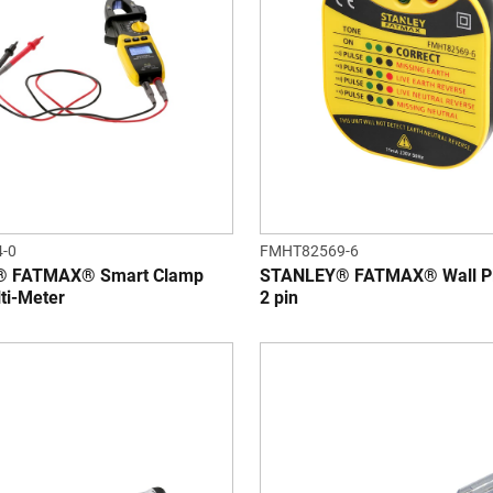
-0
FMHT82569-6
 FATMAX® Smart Clamp
STANLEY® FATMAX® Wall Pl
lti-Meter
2 pin