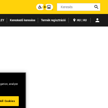
Search
LEY
Kereskedő keresése
Termék regisztráció
HU | HU
igation, analyze
All Cookies