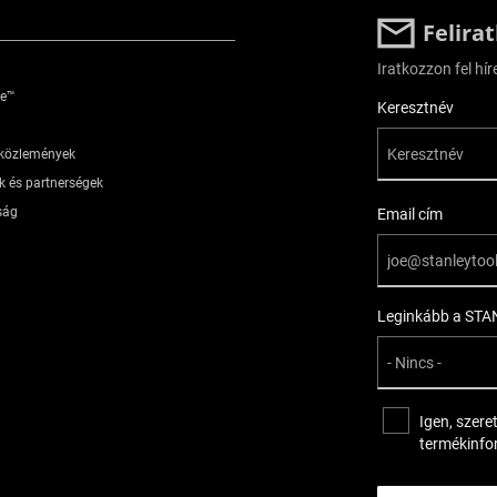
Felira
Iratkozzon fel hír
je™
User Details
Keresztnév
óközlemények
k és partnerségek
ság
Email cím
Leginkább a STAN
Igen, szere
termékinfo