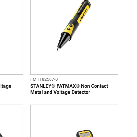
FMHT82567-0
ltage
STANLEY® FATMAX® Non Contact
Metal and Voltage Detector