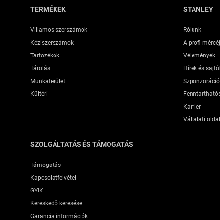
TERMÉKEK
STANLEY
Villamos szerszámok
Rólunk
Kéziszerszámok
A profi mércé
Tartozékok
Vélemények
Tárolás
Hírek és sajt
Munkaterület
Szponzoráció
Kültéri
Fenntartható
Karrier
Vállalati oldal
SZOLGÁLTATÁS ÉS TÁMOGATÁS
Támogatás
Kapcsolatfelvétel
GYIK
Kereskedő keresése
Garancia információk