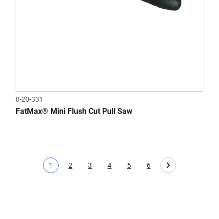
0-20-331
FatMax® Mini Flush Cut Pull Saw
1
2
3
4
5
6
Aktuális oldal
Page
Page
Page
Page
Page