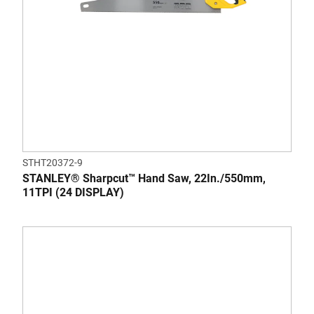
STHT20372-9
STANLEY® Sharpcut™ Hand Saw, 22In./550mm,
11TPI (24 DISPLAY)