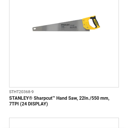
STHT20368-9
STANLEY® Sharpcut™ Hand Saw, 22In./550 mm,
7TPI (24 DISPLAY)