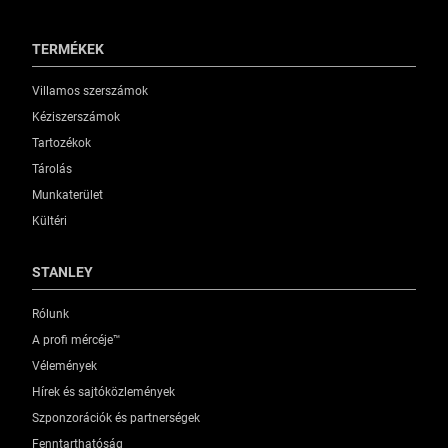
TERMÉKEK
Villamos szerszámok
Kéziszerszámok
Tartozékok
Tárolás
Munkaterület
Kültéri
STANLEY
Rólunk
A profi mércéje™
Vélemények
Hírek és sajtóközlemények
Szponzorációk és partnerségek
Fenntarthatóság