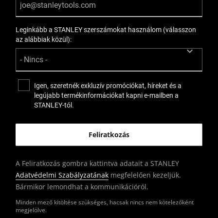
Leginkább a STANLEY szerszámokat használom (válasszon
az alábbiak közül):
Igen, szeretnék exkluzív promóciókat, híreket és a
legújabb termékinformációkat kapni e-mailben a
STANLEY-tól.
A Feliratkozás gombra kattintva adatait a STANLEY
Adatvédelmi Szabályzatának
megfelelően kezeljük.
Bármikor lemondhat a kommunikációról.
Minden mező kitöltése szükséges, hacsak nincs nem kötelezőként
megjelölve.