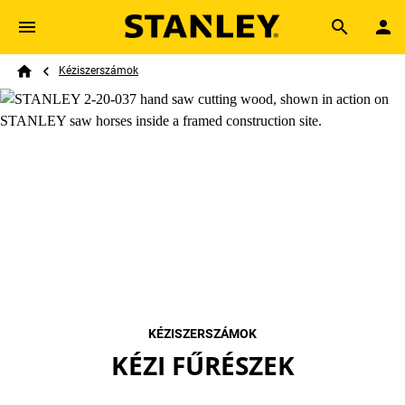
Skip to main content
Breadcrumb
Search
Kéziszerszámok
Home
KÉZISZERSZÁMOK
KÉZI FŰRÉSZEK