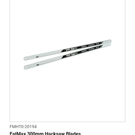
FMHT0-20194
FatMax 300mm Hacksaw Blades