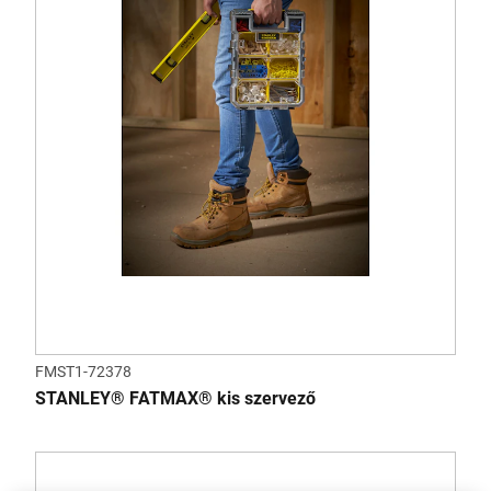
FMST1-72378
STANLEY® FATMAX® kis szervező