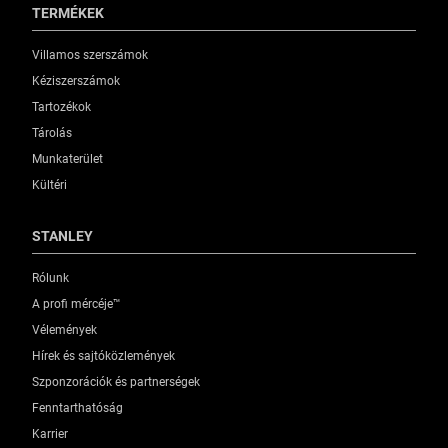
TERMÉKEK
Villamos szerszámok
Kéziszerszámok
Tartozékok
Tárolás
Munkaterület
Kültéri
STANLEY
Rólunk
A profi mércéje™
Vélemények
Hírek és sajtóközlemények
Szponzorációk és partnerségek
Fenntarthatóság
Karrier