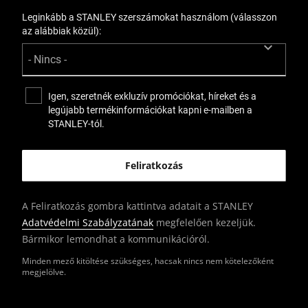
Leginkább a STANLEY szerszámokat használom (válasszon
az alábbiak közül):
Igen, szeretnék exkluzív promóciókat, híreket és a
legújabb termékinformációkat kapni e-mailben a
STANLEY-tól.
A Feliratkozás gombra kattintva adatait a STANLEY
Adatvédelmi Szabályzatának
megfelelően kezeljük.
Bármikor lemondhat a kommunikációról.
Minden mező kitöltése szükséges, hacsak nincs nem kötelezőként
megjelölve.