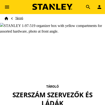
Skip to main content
Breadcrumb
Search
Tároló
Home
TÁROLÓ
SZERSZÁM SZERVEZŐK ÉS
LÁDÁK