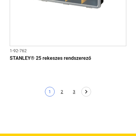
1-92-762
STANLEY® 25 rekeszes rendszerező
1
2
3
Aktuális oldal
Page
Page