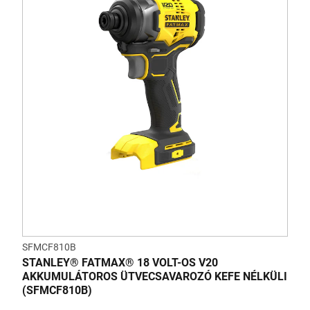
SFMCF810B
STANLEY® FATMAX® 18 VOLT-OS V20
AKKUMULÁTOROS ÜTVECSAVAROZÓ KEFE NÉLKÜLI
(SFMCF810B)