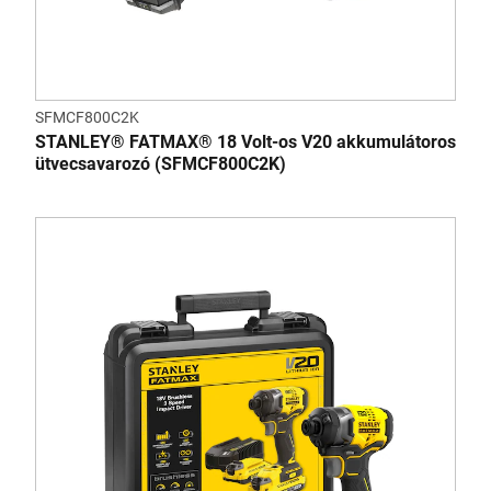
SFMCF800C2K
STANLEY® FATMAX® 18 Volt-os V20 akkumulátoros
ütvecsavarozó (SFMCF800C2K)