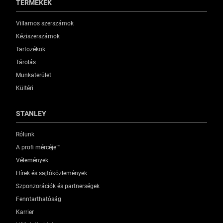
TERMÉKEK
Villamos szerszámok
Kéziszerszámok
Tartozékok
Tárolás
Munkaterület
Kültéri
STANLEY
Rólunk
A profi mércéje™
Vélemények
Hírek és sajtóközlemények
Szponzorációk és partnerségek
Fenntarthatóság
Karrier