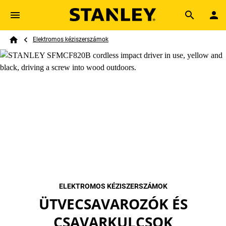
Skip to main content
Breadcrumb
Search
Elektromos kéziszerszámok
Home
ELEKTROMOS KÉZISZERSZÁMOK
ÜTVECSAVAROZÓK ÉS
CSAVARKULCSOK