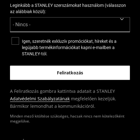
Leginkább a STANLEY szerszámokat használom (válasszon
az alábbiak közül):
Igen, szeretnék exkluzív promóciókat, híreket és a
legújabb termékinformációkat kapni e-mailben a
STANLEY-tól.
A Feliratkozás gombra kattintva adatait a STANLEY
Adatvédelmi Szabályzatának
megfelelően kezeljük.
Bármikor lemondhat a kommunikációról.
Minden mező kitöltése szükséges, hacsak nincs nem kötelezőként
megjelölve.