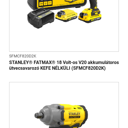
SFMCF820D2K
STANLEY® FATMAX® 18 Volt-os V20 akkumulátoros
ütvecsavarozó KEFE NÉLKÜLI (SFMCF820D2K)