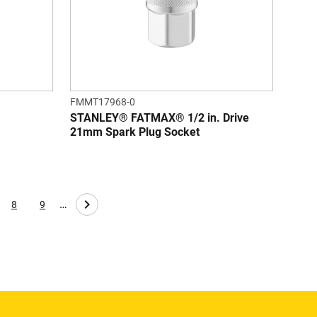
FMMT17968-0
STANLEY® FATMAX® 1/2 in. Drive
21mm Spark Plug Socket
…
8
9
ge
Page
Page