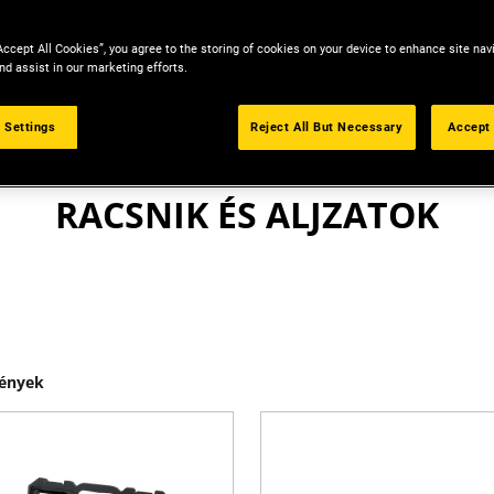
Accept All Cookies”, you agree to the storing of cookies on your device to enhance site nav
nd assist in our marketing efforts.
 Settings
Reject All But Necessary
Accept 
KÉZISZERSZÁMOK
RACSNIK ÉS ALJZATOK
ények