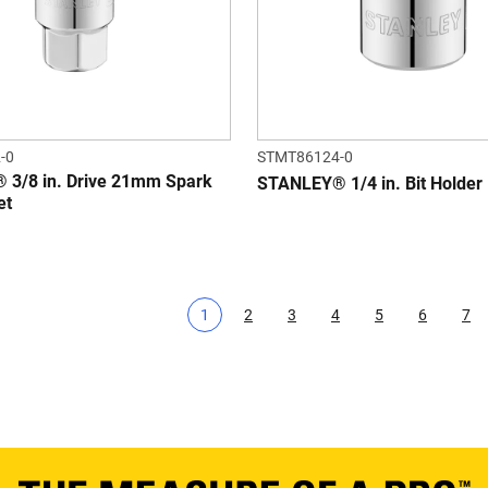
-0
STMT86124-0
3/8 in. Drive 21mm Spark
STANLEY® 1/4 in. Bit Holder
et
1
2
3
4
5
6
7
Aktuális oldal
Page
Page
Page
Page
Page
Pa