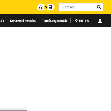
Search
LEY
Kereskedő keresése
Termék regisztráció
HU | HU