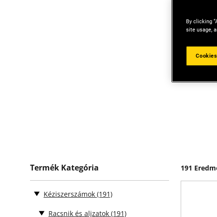
By clicking “
site usage, a
Cookies
Termék Kategória
191 Eredm
Kéziszerszámok
(191)
Racsnik és aljzatok
(191)