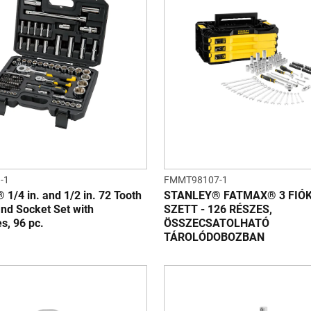
-1
FMMT98107-1
1/4 in. and 1/2 in. 72 Tooth
STANLEY® FATMAX® 3 FIÓ
nd Socket Set with
SZETT - 126 RÉSZES,
s, 96 pc.
ÖSSZECSATOLHATÓ
TÁROLÓDOBOZBAN