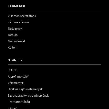
TERMÉKEK
Villamos szerszámok
Kéziszerszámok
Tartozékok
Tárolás
Munkaterület
Kültéri
STANLEY
Rólunk
A profi mércéje™
Vélemények
Hírek és sajtóközlemények
Szponzorációk és partnerségek
Fenntarthatóság
Karrier