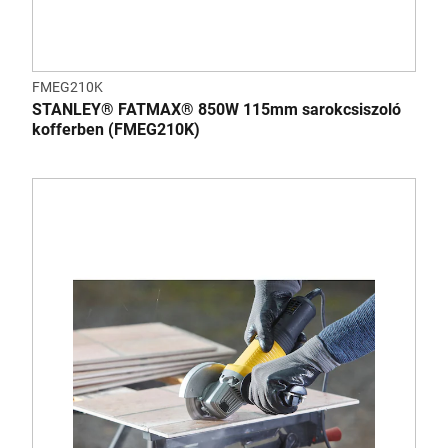
FMEG210K
STANLEY® FATMAX® 850W 115mm sarokcsiszoló
kofferben (FMEG210K)