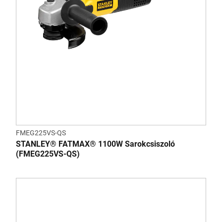
FMEG225VS-QS
STANLEY® FATMAX® 1100W Sarokcsiszoló
(FMEG225VS-QS)