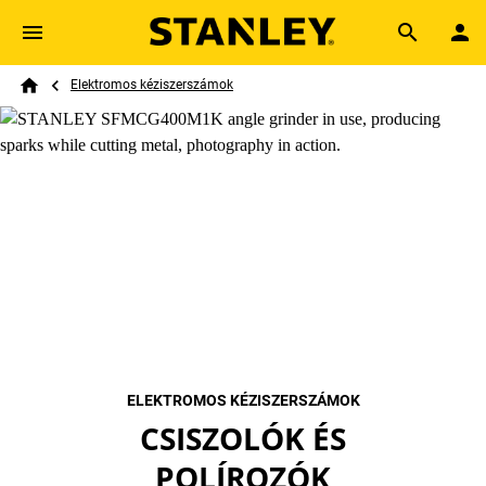
Skip to main content
Breadcrumb
Search
Elektromos kéziszerszámok
Home
ELEKTROMOS KÉZISZERSZÁMOK
CSISZOLÓK ÉS
POLÍROZÓK