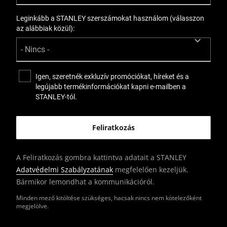
Leginkább a STANLEY szerszámokat használom (válasszon
az alábbiak közül):
Igen, szeretnék exkluzív promóciókat, híreket és a
legújabb termékinformációkat kapni e-mailben a
STANLEY-tól.
A Feliratkozás gombra kattintva adatait a STANLEY
Adatvédelmi Szabályzatának
megfelelően kezeljük.
Bármikor lemondhat a kommunikációról.
Minden mező kitöltése szükséges, hacsak nincs nem kötelezőként
megjelölve.