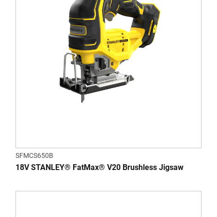
SFMCS650B
18V STANLEY® FatMax® V20 Brushless Jigsaw