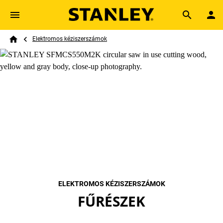
Skip to main content
Breadcrumb
Search
Elektromos kéziszerszámok
Home
ELEKTROMOS KÉZISZERSZÁMOK
FŰRÉSZEK