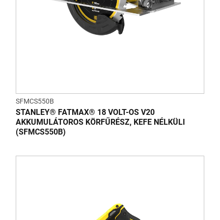
SFMCS550B
STANLEY® FATMAX® 18 VOLT-OS V20
AKKUMULÁTOROS KÖRFŰRÉSZ, KEFE NÉLKÜLI
(SFMCS550B)