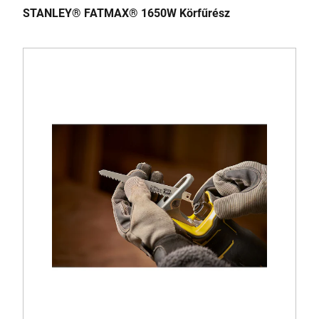
STANLEY® FATMAX® 1650W Körfűrész