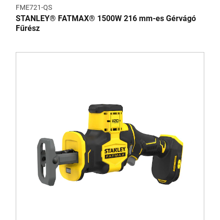
FME721-QS
STANLEY® FATMAX® 1500W 216 mm-es Gérvágó
Fűrész