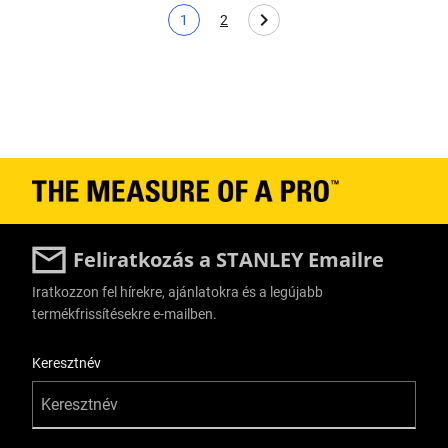
1
2
Aktuális oldal
Page
Feliratkozás a STANLEY Emailre
Iratkozzon fel hírekre, ajánlatokra és a legújabb
termékfrissítésekre e-mailben.
User Details
Keresztnév