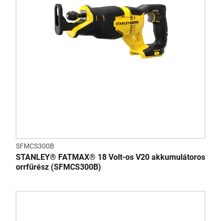
SFMCS300B
STANLEY® FATMAX® 18 Volt-os V20 akkumulátoros
orrfűrész (SFMCS300B)