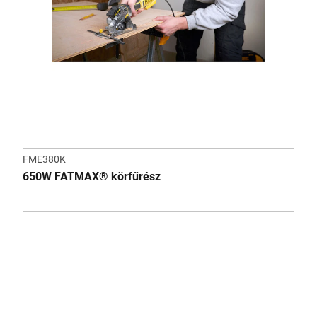
FME380K
650W FATMAX® körfűrész