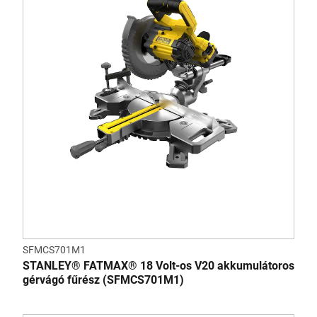
SFMCS701M1
STANLEY® FATMAX® 18 Volt-os V20 akkumulátoros
gérvágó fűrész (SFMCS701M1)