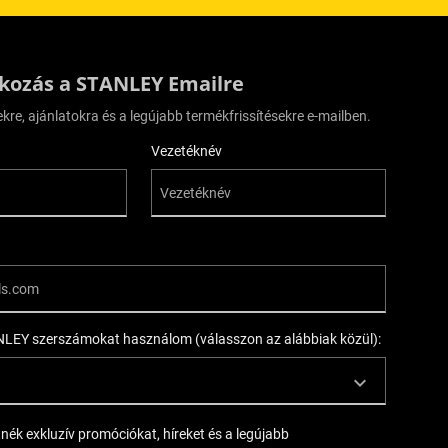
tkozás a STANLEY Emailre
ekre, ajánlatokra és a legújabb termékfrissítésekre e-mailben.
Vezetéknév
LEY szerszámokat használom (válasszon az alábbiak közül):
tnék exkluzív promóciókat, híreket és a legújabb