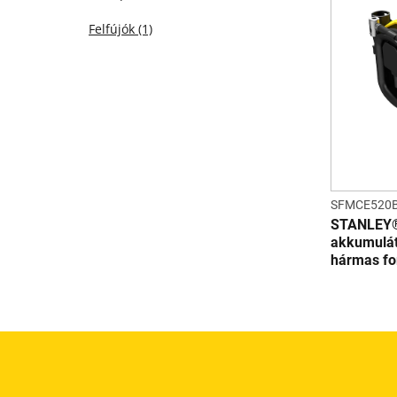
Felfújók
(1)
SFMCE520
STANLEY®
akkumulá
hármas fo