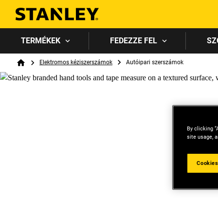
TERMÉKEK
FEDEZZE FEL
SZ
Breadcrumb
Elektromos kéziszerszámok
Autóipari szerszámok
Home
By clicking “
site usage, a
Cookies