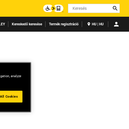
Search
LEY
Kereskedő keresése
Termék regisztráció
HU | HU
igation, analyze
All Cookies