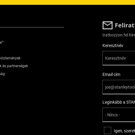
Felira
Iratkozzon fel hír
je™
User Details
Keresztnév
óközlemények
k és partnerségek
ság
Email cím
Leginkább a STAN
Igen, szere