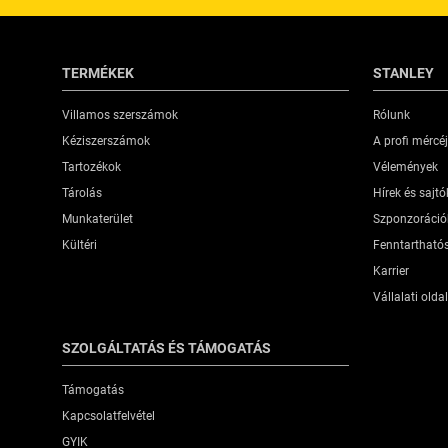
TERMÉKEK
STANLEY
Villamos szerszámok
Rólunk
Kéziszerszámok
A profi mércé
Tartozékok
Vélemények
Tárolás
Hírek és sajt
Munkaterület
Szponzoráció
Kültéri
Fenntartható
Karrier
Vállalati oldal
SZOLGÁLTATÁS ÉS TÁMOGATÁS
Támogatás
Kapcsolatfelvétel
GYIK