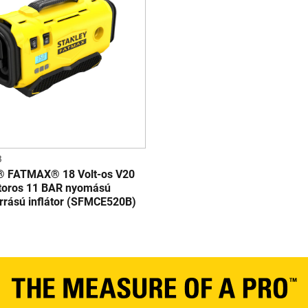
B
 FATMAX® 18 Volt-os V20
toros 11 BAR nyomású
rrású inflátor (SFMCE520B)