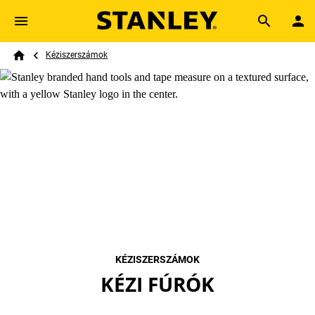
Skip to main content
Breadcrumb
Search
Kéziszerszámok
Home
KÉZISZERSZÁMOK
KÉZI FÚRÓK