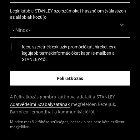
Leginkább a STANLEY szerszámokat használom (válasszon
az alábbiak közül):
Igen, szeretnék exkluzív promóciókat, híreket és a
legújabb termékinformációkat kapni e-mailben a
STANLEY-tól.
A Feliratkozás gombra kattintva adatait a STANLEY
Adatvédelmi Szabályzatának
megfelelően kezeljük.
Bármikor lemondhat a kommunikációról.
Minden mező kitöltése szükséges, hacsak nincs nem kötelezőként
megjelölve.