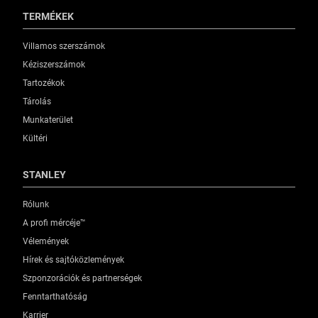
TERMÉKEK
Villamos szerszámok
Kéziszerszámok
Tartozékok
Tárolás
Munkaterület
Kültéri
STANLEY
Rólunk
A profi mércéje™
Vélemények
Hírek és sajtóközlemények
Szponzorációk és partnerségek
Fenntarthatóság
Karrier