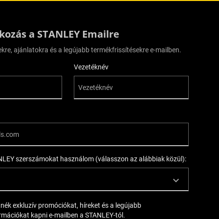
tkozás a STANLEY Emailre
ekre, ajánlatokra és a legújabb termékfrissítésekre e-mailben.
Vezetéknév
LEY szerszámokat használom (válasszon az alábbiak közül):
tnék exkluzív promóciókat, híreket és a legújabb
rmációkat kapni e-mailben a STANLEY-tól.