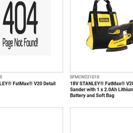
B
SFMCW221D1S
LEY® FatMax® V20 Detail
18V STANLEY® FatMax® V20 
Sander with 1 x 2.0Ah Lithiu
Battery and Soft Bag