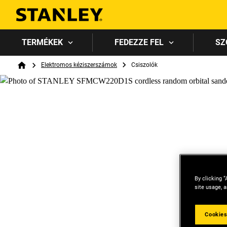
TERMÉKEK
FEDEZZE FEL
SZ
Breadcrumb
Elektromos kéziszerszámok
Csiszolók
Home
By clicking “
site usage, a
Cookies