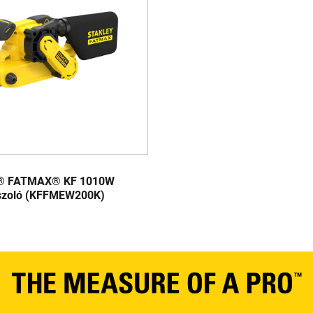
® FATMAX® KF 1010W
szoló (KFFMEW200K)