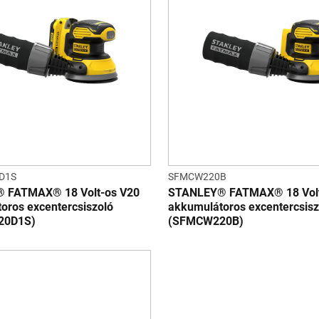
D1S
SFMCW220B
 FATMAX® 18 Volt-os V20
STANLEY® FATMAX® 18 Volt
oros excentercsiszoló
akkumulátoros excentercsisz
20D1S)
(SFMCW220B)