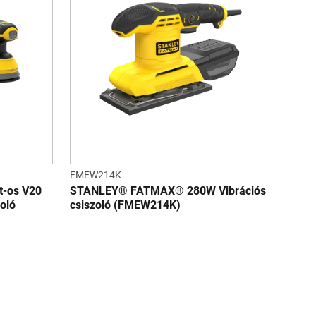
FMEW214K
-os V20
STANLEY® FATMAX® 280W Vibrációs
oló
csiszoló (FMEW214K)