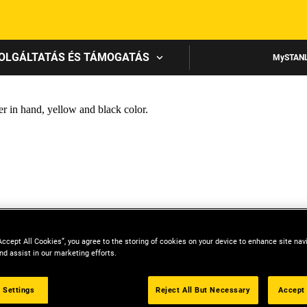
Skip to main content
OLGÁLTATÁS ÉS TÁMOGATÁS
MySTAN
Accept All Cookies”, you agree to the storing of cookies on your device to enhance site nav
nd assist in our marketing efforts.
 Settings
Reject All But Necessary
Accept 