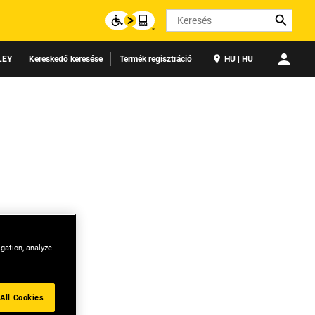
Search
LEY
Kereskedő keresése
Termék regisztráció
HU | HU
igation, analyze
All Cookies