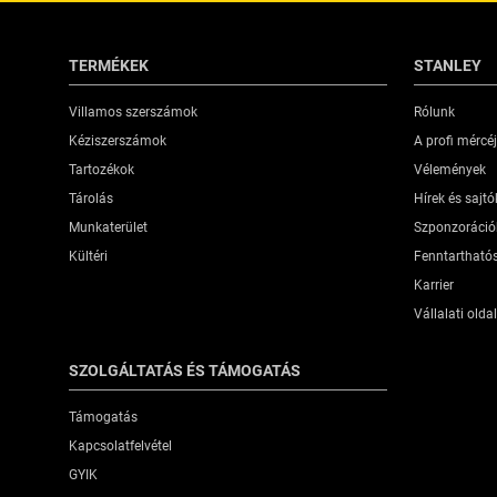
TERMÉKEK
STANLEY
Villamos szerszámok
Rólunk
Kéziszerszámok
A profi mércé
Tartozékok
Vélemények
Tárolás
Hírek és sajt
Munkaterület
Szponzoráció
Kültéri
Fenntartható
Karrier
Vállalati oldal
SZOLGÁLTATÁS ÉS TÁMOGATÁS
Támogatás
Kapcsolatfelvétel
GYIK