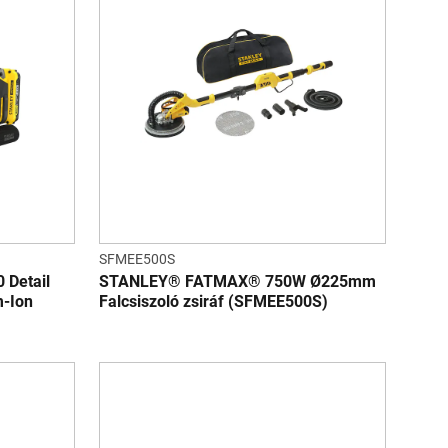
SFMEE500S
Detail
STANLEY® FATMAX® 750W Ø225mm
m-Ion
Falcsiszoló zsiráf (SFMEE500S)