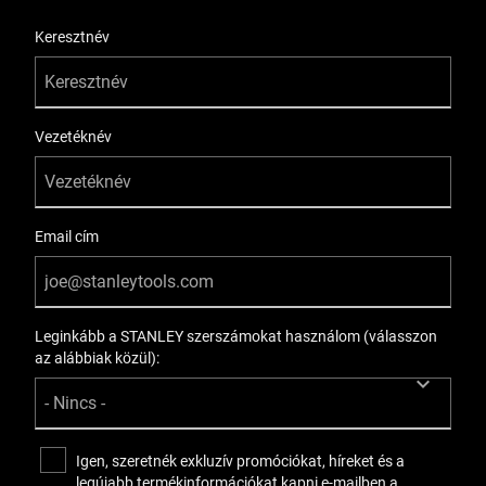
User Details
Keresztnév
Vezetéknév
Email cím
Leginkább a STANLEY szerszámokat használom (válasszon
az alábbiak közül):
Igen, szeretnék exkluzív promóciókat, híreket és a
legújabb termékinformációkat kapni e-mailben a