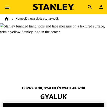
Skip to main content
Breadcrumb
Search
Hornyolók, gyaluk és csatlakozók
Home
HORNYOLÓK, GYALUK ÉS CSATLAKOZÓK
GYALUK