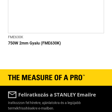
FME630K
750W 2mm Gyalu (FME630K)
Feliratkozás a STANLEY Emailre
Iratkozzon fel hírekre, ajánlatokra és a legújabb
termékfrissítésekre e-mailben.