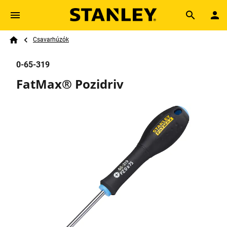
Skip to main content
Breadcrumb
Search
Csavarhúzók
Home
0-65-319
FatMax® Pozidriv