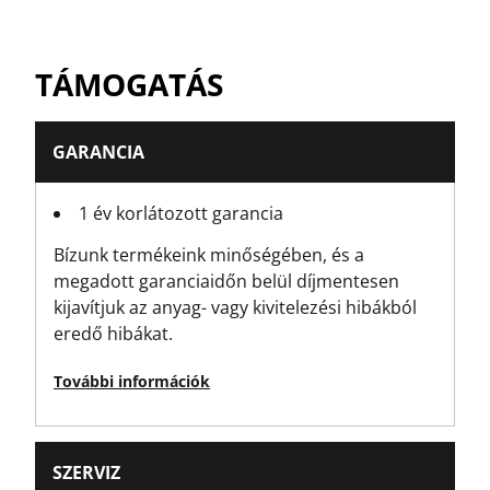
Termék magassága [mm]
TÁMOGATÁS
30
Termék hossza [mm]
GARANCIA
240
1 év korlátozott garancia
Termék csomagolási stílusa
Bízunk termékeink minőségében, és a
Függő kártya
megadott garanciaidőn belül díjmentesen
kijavítjuk az anyag- vagy kivitelezési hibákból
Termékcsomag mennyisége
eredő hibákat.
6
További információk
A termék súlya [g]
49
SZERVIZ
Termék bruttó súlya [g]