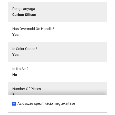
Penge anyaga
Carbon Silicon
Has Overmold On Handle?
Yes
Is Color Coded?
Yes
Is it a Set?
No
Number Of Pieces
1
Az összes specifikáció megtekintése
Csomagolás
Katalogizált