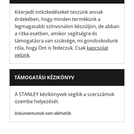
49
Kiterjedt intézkedéseket teszünk annak
érdekében, hogy minden termékünk a
Termék szélessége [mm]
legmagasabb színvonalon készüljön, de abban
46
a ritka esetben, amikor segítségre és
támogatásra van szüksége, mi gondoskodunk
PZ fej típusa
róla, hogy Önt is fedezzük. Csak
kapcsolat
PZ0
velünk
.
Csavarhúzó fogantyú típusa
Kettősanyag
TÁMOGATÁSI KÉZIKÖNYV
Fiók hossza
A STANLEY kézikönyvek segítik a szerszámok
PZ
üzembe helyezését.
Dokumentumok nem elérhetők
Szabványok/normák
ISO 8764-1, ISO 8764-2