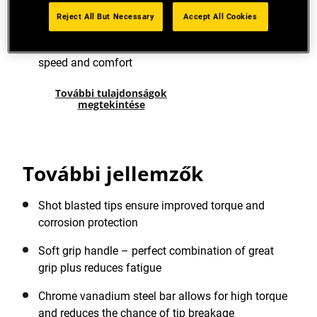
Colour coded ends make it easy to identify the
correct screwdriver for each screw type
Reject All But Necessary
Accept All Cookies
Smooth domed end for fast spinning action –
speed and comfort
További tulajdonságok
megtekintése
További jellemzők
Shot blasted tips ensure improved torque and
corrosion protection
Soft grip handle – perfect combination of great
grip plus reduces fatigue
Chrome vanadium steel bar allows for high torque
and reduces the chance of tip breakage