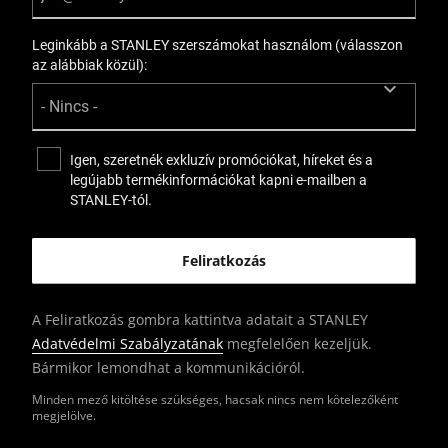
Leginkább a STANLEY szerszámokat használom (válasszon
az alábbiak közül):
Igen, szeretnék exkluzív promóciókat, híreket és a
legújabb termékinformációkat kapni e-mailben a
STANLEY-tól.
A Feliratkozás gombra kattintva adatait a STANLEY
Adatvédelmi Szabályzatának
megfelelően kezeljük.
Bármikor lemondhat a kommunikációról.
Minden mező kitöltése szükséges, hacsak nincs nem kötelezőként
megjelölve.