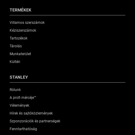
TERMÉKEK
Villamos szerszámok
Kéziszerszámok
Tartozékok
Tárolás
Munkaterület
Kültéri
STANLEY
Rólunk
A profi mércéje™
Vélemények
Hírek és sajtóközlemények
Szponzorációk és partnerségek
Fenntarthatóság