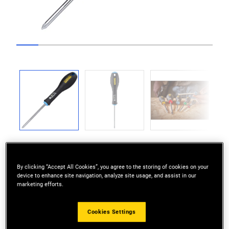
Go to slide 1
Go to slide 2
Go to slide 3
Go to slide 4
Go to slide 5
Go to slide 6
Go to slide 7
Go to slide 8
Go to slide
Previous
Next
By clicking “Accept All Cookies”, you agree to the storing of cookies on your
device to enhance site navigation, analyze site usage, and assist in our
marketing efforts.
Large diameter handle offers great torque needed
for driving wood screws
Cookies Settings