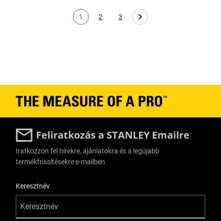
1
2
3
Aktuális oldal
Page
Page
Feliratkozás a STANLEY Emailre
Iratkozzon fel hírekre, ajánlatokra és a legújabb
termékfrissítésekre e-mailben.
User Details
Keresztnév