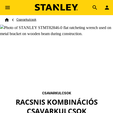
Skip to main content
Breadcrumb
Search
Csavarkulcsok
Home
CSAVARKULCSOK
RACSNIS KOMBINÁCIÓS
CSAVARKULCSOK